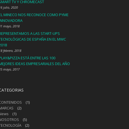
SMART TV Y CHROMECAST
16 julio, 2020
EL MINECO NOS RECONOCE COMO PYME
INNOVADORA
31 mayo, 2018
REPRESENTAMOS A LAS START-UPS
TECNOLÓGICAS DE ESPAÑA EN EL MWC
2018
18 febrero, 2018
PLAY&PIZZA ESTÁ ENTRE LAS 100
MEJORES IDEAS EMPRESARIALES DEL AÑO
25 mayo, 2017
CATEGORIAS
CONTENIDOS
(1)
MARCAS
(2)
News
(1)
NOSOTROS
(5)
TECNOLOGÍA
(2)