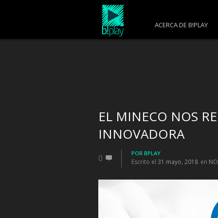
ACERCA DE B!PLAY
EL MINECO NOS R
INNOVADORA
POR
BPLAY
0
Escrito el
31 mayo, 2018
en
NO