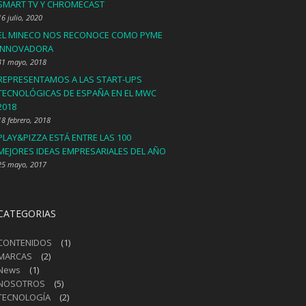
SMART TV Y CHROMECAST
16 julio, 2020
EL MINECO NOS RECONOCE COMO PYME
INNOVADORA
31 mayo, 2018
REPRESENTAMOS A LAS START-UPS
TECNOLÓGICAS DE ESPAÑA EN EL MWC
2018
18 febrero, 2018
PLAY&PIZZA ESTÁ ENTRE LAS 100
MEJORES IDEAS EMPRESARIALES DEL AÑO
25 mayo, 2017
CATEGORIAS
CONTENIDOS
(1)
MARCAS
(2)
News
(1)
NOSOTROS
(5)
TECNOLOGÍA
(2)