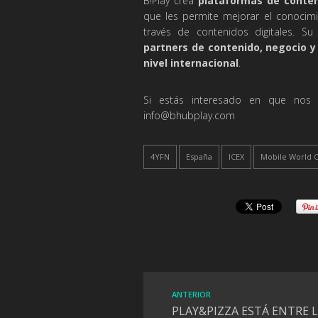
B!Play crea
plataformas de conten
que les permite mejorar el conocimi
través de contenidos digitales. S
partners de contenido, negocio y
nivel internacional
.
Si estás interesado en que nos
info@bhubplay.com
4YFN
España
ICEX
Mobile World 
ANTERIOR
PLAY&PIZZA ESTÁ ENTRE 