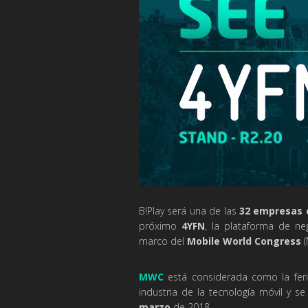
B!Play será una de las
32 empresas
próximo
4YFN
, la plataforma de ne
marco del
Mobile World Congress
MWC
está considerada como la feri
industria de la tecnología móvil y s
marzo
de 2018.