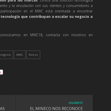
ido para las marcas
. Ofrece una solución tecnológica
ento y la vinculación con sus clientes y consumidores a
u participación en el MWC está orientada a encontrar
 tecnología que contribuyan a escalar su negocio a
 conozcamos en MWC18, contacta con nosotros en
Congress
MWC
Red.es
SIGUIENTE
LAS
EL MINECO NOS RECONOCE